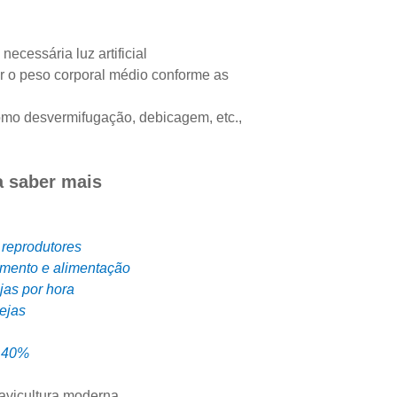
ecessária luz artificial
r o peso corporal médio conforme as
mo desvermifugação, debicagem, etc.,
a saber mais
e reprodutores
amento e alimentação
jas por hora
ejas
e 40%
 avicultura moderna