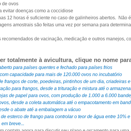
o de ovos
 evitar doenças como a coccidiose
 12 horas é suficiente no caso de galinheiros abertos. Não é n
agens amostrais são feitas uma vez por semana para determina
s recomendados de vacinação, medicação e outros manejos, co
er totalmente à avicultura, clique no nome par
 aberto para países quentes e fechado para países frios
com capacidade para mais de 120.000 ovos no incubatório
e frangos de corte, poedeiras, pintinhos de um dia, criadeiras 
ção para frangos, desde a trituração e mistura até o armazen
ejas de papel para ovos, com produção de 1.000 a 6.000 bande
ovos, desde a coleta automática até o empacotamento em band
desde o abate até a embalagem a vácuo
e esterco de frango para controlar o teor de água entre 10% 
 em breve...
 em contato agora para discutir seu plano e orçamento para uma