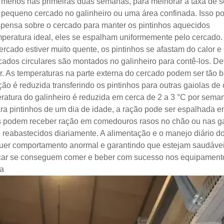
o menos nas primeiras duas semanas, para melhorar a taxa de 
 pequeno cercado no galinheiro ou uma área confinada. Isso po
ensa sobre o cercado para manter os pintinhos aquecidos
eratura ideal, eles se espalham uniformemente pelo cercado. 
ercado estiver muito quente, os pintinhos se afastam do calor 
rcados circulares são montados no galinheiro para contê-los. D
or. As temperaturas na parte externa do cercado podem ser tão
ão é reduzida transferindo os pintinhos para outras gaiolas de
atura do galinheiro é reduzida em cerca de 2 a 3 °C por semana
ara pintinhos de um dia de idade, a ração pode ser espalhada em
os podem receber ração em comedouros rasos no chão ou nas g
eabastecidos diariamente. A alimentação e o manejo diário do
uer comportamento anormal e garantindo que estejam saudáveis 
icar se conseguem comer e beber com sucesso nos equipamento
ca