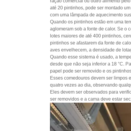
ração comercial ou outro alimento pel
até 20 pintinhos, pode ser montado um
com uma lâmpada de aquecimento susp
Quando os pintinhos estão em uma temp
aglomeram sob a fonte de calor. Se o c
lotes maiores de até 400 pintinhos, ce
pintinhos se afastarem da fonte de cal
aves envelhecem, a densidade de lotaç
Quando esse sistema é usado, a temper
desde que não seja inferior a 18 °C. P
papel pode ser removido e os pintinh
Esses comedouros devem ser limpos e r
quatro vezes ao dia, observando qualq
Eles devem ser observados para verif
ser removidos e a cama deve estar se