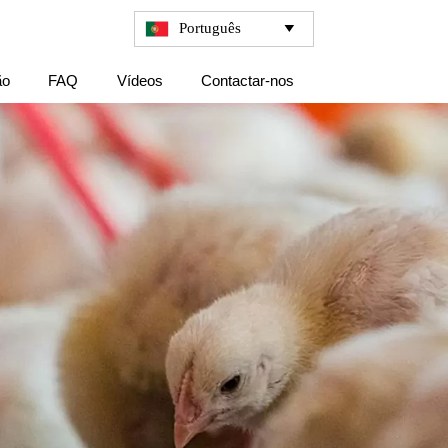
Português

ão
FAQ
Vídeos
Contactar-nos