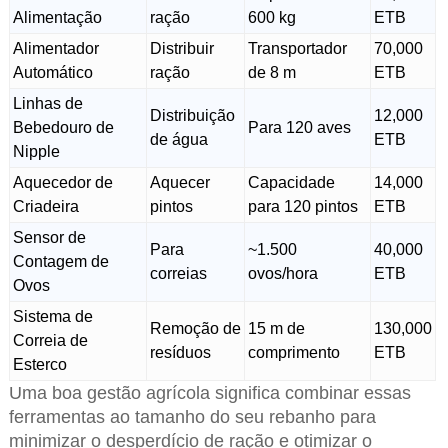
Alimentação
ração
600 kg
ETB
Alimentador
Distribuir
Transportador
70,000
Automático
ração
de 8 m
ETB
Linhas de
Distribuição
12,000
Bebedouro de
Para 120 aves
de água
ETB
Nipple
Aquecedor de
Aquecer
Capacidade
14,000
Criadeira
pintos
para 120 pintos
ETB
Sensor de
Para
~1.500
40,000
Contagem de
correias
ovos/hora
ETB
Ovos
Sistema de
Remoção de
15 m de
130,000
Correia de
resíduos
comprimento
ETB
Esterco
Uma boa gestão agrícola significa combinar essas
ferramentas ao tamanho do seu rebanho para
minimizar o desperdício de ração e otimizar o