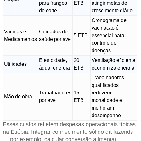
para frangos
ETB
atingir metas de
de corte
crescimento diário
Cronograma de
vacinação é
Vacinas e
Cuidados de
5 ETB
essencial para
Medicamentos
saúde por ave
controle de
doenças
Eletricidade,
20
Ventilação eficiente
Utilidades
água, energia
ETB
economiza energia
Trabalhadores
qualificados
Trabalhadores
15
reduzem
Mão de obra
por ave
ETB
mortalidade e
melhoram
desempenho
Esses custos refletem despesas operacionais típicas
na Etiópia. Integrar conhecimento sólido da fazenda
— por exemplo, calcular conversão alimentar,