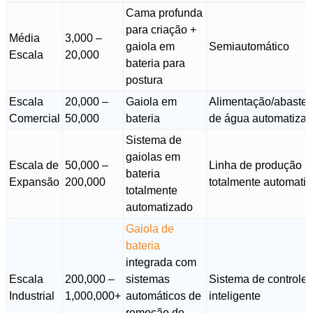
Cama profunda
para criação +
Média
3,000 –
gaiola em
Semiautomático
Escala
20,000
bateria para
postura
Escala
20,000 –
Gaiola em
Alimentação/abaste
Comercial
50,000
bateria
de água automatiza
Sistema de
gaiolas em
Escala de
50,000 –
Linha de produção
bateria
Expansão
200,000
totalmente automati
totalmente
automatizado
Gaiola de
bateria
integrada com
Escala
200,000 –
sistemas
Sistema de controle
Industrial
1,000,000+
automáticos de
inteligente
remoção de