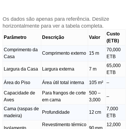
Os dados são apenas para referência. Deslize
horizontalmente para ver a tabela completa.
Custo
Parâmetro
Descrição
Valor
(ETB)
Comprimento da
70,000
Comprimento externo
15 m
Casa
ETB
65,000
Largura da Casa
Largura externa
7 m
ETB
Área do Piso
Área útil total interna
105 m²
–
Capacidade de
Para frangos de corte
500 –
–
Aves
em cama
3,000
Cama (raspas de
7,000
Profundidade
12 cm
madeira)
ETB
Revestimento térmico
12,000
Isolamento
90 mm