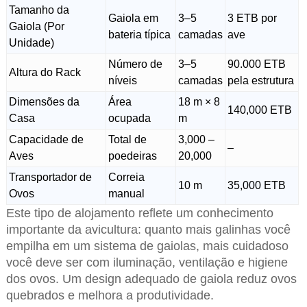
Tamanho da
Gaiola em
3–5
3 ETB por
Gaiola (Por
bateria típica
camadas
ave
Unidade)
Número de
3–5
90.000 ETB
Altura do Rack
níveis
camadas
pela estrutura
Dimensões da
Área
18 m × 8
140,000 ETB
Casa
ocupada
m
Capacidade de
Total de
3,000 –
–
Aves
poedeiras
20,000
Transportador de
Correia
10 m
35,000 ETB
Ovos
manual
Este tipo de alojamento reflete um conhecimento
importante da avicultura: quanto mais galinhas você
empilha em um sistema de gaiolas, mais cuidadoso
você deve ser com iluminação, ventilação e higiene
dos ovos. Um design adequado de gaiola reduz ovos
quebrados e melhora a produtividade.