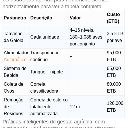
horizontalmente para ver a tabela completa.
Custo
Parâmetro
Descrição
Valor
(ETB)
4–16 níveis,
Tamanho
3,5 ETB
Cada unidade
180–1.088 aves
da Gaiola
por ave
por conjunto
Alimentador
Transportador
95,000
–
Automático
contínuo
ETB
Sistema de
65,000
Tanque + nipple
–
Bebida
ETB
Coleta de
Correia +
80,000
–
Ovos
classificadora
ETB
Remoção
Correia de esterco
120,000
de
totalmente
12 m
ETB
Resíduos
automatizada
Práticas inteligentes de gestão agrícola: com