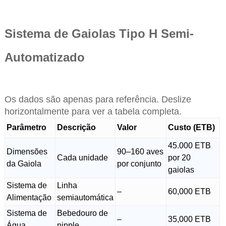
Sistema de Gaiolas Tipo H Semi-
Automatizado
Os dados são apenas para referência. Deslize
horizontalmente para ver a tabela completa.
Parâmetro
Descrição
Valor
Custo (ETB)
45.000 ETB
Dimensões
90–160 aves
Cada unidade
por 20
da Gaiola
por conjunto
gaiolas
Sistema de
Linha
–
60,000 ETB
Alimentação
semiautomática
Sistema de
Bebedouro de
–
35,000 ETB
Água
nipple