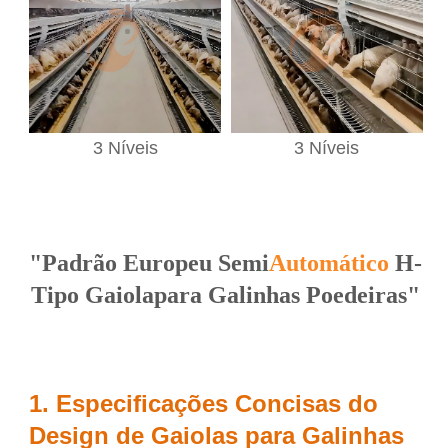
3 Níveis
3 Níveis
"
Padrão Europeu
Semi
Automático
H
-
Tipo
Gaiola
para Galinhas Poedeiras"
1. Especificações Concisas do
Design de Gaiolas para Galinhas