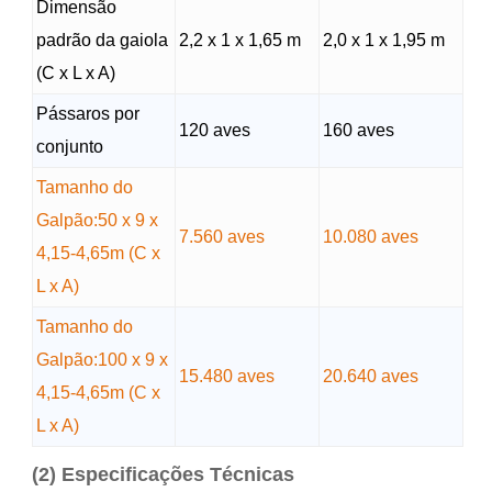
Dimensão
padrão da gaiola
2,2 x 1 x 1,65 m
2,0 x 1 x 1,95 m
(C x L x A)
Pássaros por
120 aves
160 aves
conjunto
Tamanho do
Galpão:50 x 9 x
7.560 aves
10.080 aves
4,15-4,65m (C x
L x A)
Tamanho do
Galpão:100 x 9 x
15.480 aves
20.640 aves
4,15-4,65m (C x
L x A)
(2) Especificações Técnicas