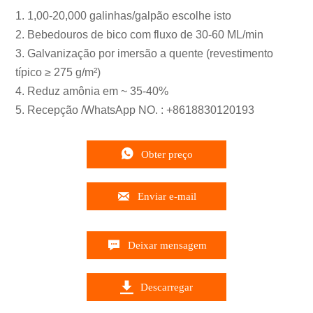
1. 1,00-20,000 galinhas/galpão escolhe isto
2. Bebedouros de bico com fluxo de 30-60 ML/min
3. Galvanização por imersão a quente (revestimento
típico ≥ 275 g/m²)
4. Reduz amônia em ~ 35-40%
5. Recepção /WhatsApp NO. : +8618830120193

Obter preço

Enviar e-mail

Deixar mensagem

Descarregar