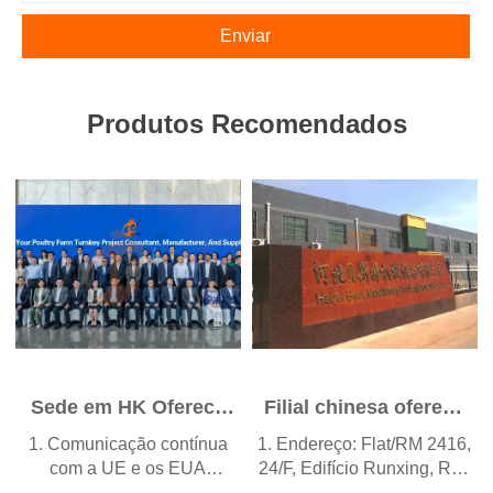
Enviar
Produtos Recomendados
Sede em HK Oferece
Filial chinesa oferece
Soluções para
plano de negócios
1. Comunicação contínua
1. Endereço: Flat/RM 2416,
Avicultura em
para avicultura e
com a UE e os EUA
24/F, Edifício Runxing, Rua
Conformidade com
fabrica equipamentos
2. Filiais e fábricas na
Youyi Nan, Cidade de