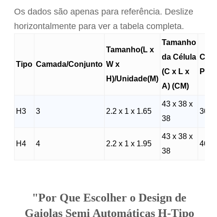
Os dados são apenas para referência. Deslize
horizontalmente para ver a tabela completa.
Tamanho
Tamanho(L x
da Célula
Célu
Tipo
Camada/Conjunto
W x
(C x L x
Por 
H)/Unidade(M)
A) (CM)
43 x 38 x
H3
3
2.2 x 1 x 1.65
30
38
43 x 38 x
H4
4
2.2 x 1 x 1.95
40
38
"Por Que Escolher o Design de
Gaiolas Semi Automáticas H-Tipo