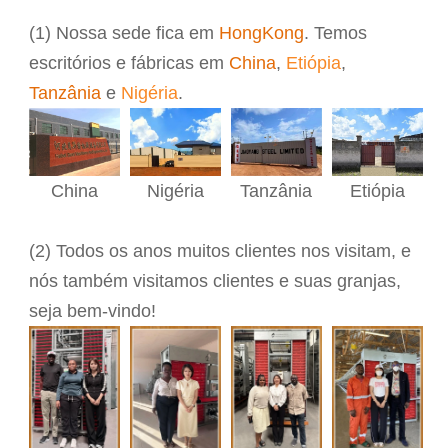
(1) Nossa sede fica em
HongKong
. Temos
escritórios e fábricas em
China
,
Etiópia
,
Tanzânia
e
Nigéria
.
Nigéria
Etiópia
China
Tanzânia
(2) Todos os anos
muitos clientes nos visitam, e
nós também visitamos clientes e suas granjas
,
seja bem-vindo!