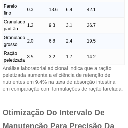
Farelo
0.3
18.6
6.4
42.1
fino
Granulado
1.2
9.3
3.1
26.7
padrão
Granulado
2.0
6.8
2.4
19.5
grosso
Ração
3.5
3.2
1.7
14.2
peletizada
Análise laboratorial adicional indica que a ração
peletizada aumenta a eficiência de retenção de
nutrientes em 9.4% na taxa de absorção intestinal
em comparação com formulações de ração farelada.
Otimização Do Intervalo De
Manutenção Para Precisão Da