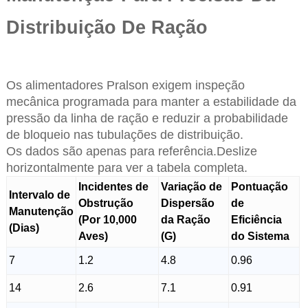
Distribuição De Ração
Os alimentadores Pralson exigem inspeção
mecânica programada para manter a estabilidade da
pressão da linha de ração e reduzir a probabilidade
de bloqueio nas tubulações de distribuição.
Os dados são apenas para referência.Deslize
horizontalmente para ver a tabela completa.
Incidentes de
Variação de
Pontuação
Intervalo de
Obstrução
Dispersão
de
Manutenção
(Por 10,000
da Ração
Eficiência
(Dias)
Aves)
(G)
do Sistema
7
1.2
4.8
0.96
14
2.6
7.1
0.91