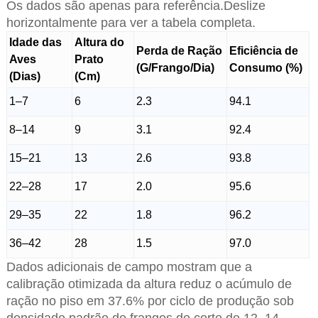
Os dados são apenas para referência.Deslize
horizontalmente para ver a tabela completa.
Idade das
Altura do
Perda de Ração
Eficiência de
Aves
Prato
(G/Frango/Dia)
Consumo (%)
(Dias)
(Cm)
1–7
6
2.3
94.1
8–14
9
3.1
92.4
15–21
13
2.6
93.8
22–28
17
2.0
95.6
29–35
22
1.8
96.2
36–42
28
1.5
97.0
Dados adicionais de campo mostram que a
calibração otimizada da altura reduz o acúmulo de
ração no piso em 37.6% por ciclo de produção sob
densidade padrão de frangos de corte de 12–14