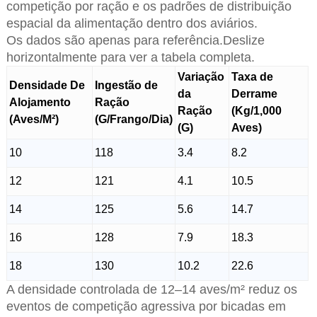
competição por ração e os padrões de distribuição
espacial da alimentação dentro dos aviários.
Os dados são apenas para referência.Deslize
horizontalmente para ver a tabela completa.
Variação
Taxa de
Densidade De
Ingestão de
da
Derrame
Alojamento
Ração
Ração
(Kg/1,000
(Aves/M²)
(G/Frango/Dia)
(G)
Aves)
10
118
3.4
8.2
12
121
4.1
10.5
14
125
5.6
14.7
16
128
7.9
18.3
18
130
10.2
22.6
A densidade controlada de 12–14 aves/m² reduz os
eventos de competição agressiva por bicadas em