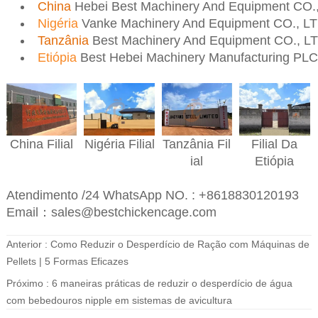
China
Hebei Best Machinery And Equipment CO.
Nigéria
Vanke Machinery And Equipment CO., L
Tanzânia
Best Machinery And Equipment CO., L
Etiópia
Best Hebei Machinery Manufacturing PLC
Nigéria
Filial
Filial Da
China
Filial
Tanzânia
Fil
Etiópia
ial
Atendimento /24 WhatsApp NO. : +8618830120193
Email：sales@bestchickencage.com
Anterior :
Como Reduzir o Desperdício de Ração com Máquinas de
Pellets | 5 Formas Eficazes
Próximo :
6 maneiras práticas de reduzir o desperdício de água
com bebedouros nipple em sistemas de avicultura