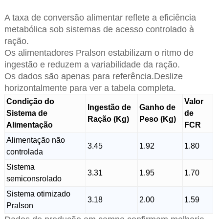
A taxa de conversão alimentar reflete a eficiência
metabólica sob sistemas de acesso controlado à
ração.
Os alimentadores Pralson estabilizam o ritmo de
ingestão e reduzem a variabilidade da ração.
Os dados são apenas para referência.Deslize
horizontalmente para ver a tabela completa.
Condição do
Valor
Ingestão de
Ganho de
Sistema de
de
Ração (Kg)
Peso (Kg)
Alimentação
FCR
Alimentação não
3.45
1.92
1.80
controlada
Sistema
3.31
1.95
1.70
semiconsrolado
Sistema otimizado
3.18
2.00
1.59
Pralson