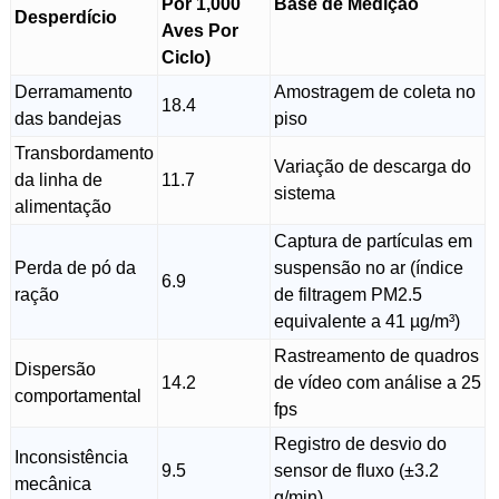
Por 1,000
Base de Medição
Desperdício
Aves Por
Ciclo)
Derramamento
Amostragem de coleta no
18.4
das bandejas
piso
Transbordamento
Variação de descarga do
da linha de
11.7
sistema
alimentação
Captura de partículas em
Perda de pó da
suspensão no ar (índice
6.9
ração
de filtragem PM2.5
equivalente a 41 µg/m³)
Rastreamento de quadros
Dispersão
14.2
de vídeo com análise a 25
comportamental
fps
Registro de desvio do
Inconsistência
9.5
sensor de fluxo (±3.2
mecânica
g/min)