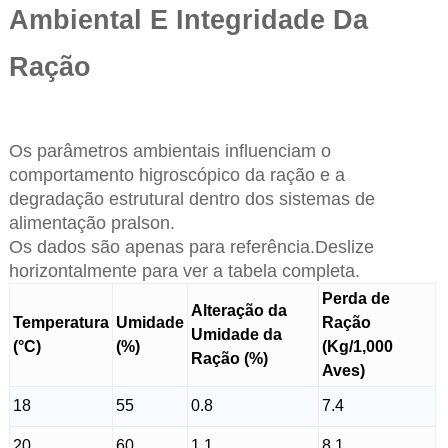
Ambiental E Integridade Da
Ração
Os parâmetros ambientais influenciam o
comportamento higroscópico da ração e a
degradação estrutural dentro dos sistemas de
alimentação pralson.
Os dados são apenas para referência.Deslize
horizontalmente para ver a tabela completa.
Perda de
Alteração da
Temperatura
Umidade
Ração
Umidade da
(°C)
(%)
(Kg/1,000
Ração (%)
Aves)
18
55
0.8
7.4
20
60
1.1
8.1