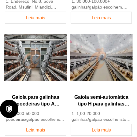
1. Endereço: No.8, Sova
1. 30.000-100.000+
Equipamentos para
Road, Msufini, Mlandizi,
galinhas/galpão escolhem,
Fazenda Avícola
Kibaha, Pwani, Tanzânia
Avicultores podem alcançar
Leia mais
Leia mais
2. Fábrica de equipamentos
uma taxa de postura de 96-
para aviários e gaiolas para
98%
aves e estoque à venda
2. Uma melhoria significativa
3. Personalizado para aviários
em relação aos 85-90%
na Tanzânia
normalmente vistos em
4. Qualidade e design
sistemas manuais
baseados no padrão europeu
3. Um aviário típico pode
5. Atendimento online 24
esperar uma redução de 30-
horas Whatsapp NO. :
40% nos custos de mão de
+8618830120193
obra devido à automação
4. Cada linha de alimentação
fornece ração eficientemente
para cerca de 100.000
galinhas a cada 30 minutos
Gaiola para galinhas
Gaiola semi-automática
5. Número de Recepção
poedeiras tipo A
tipo H para galinhas
/WhatsApp: +8618830120193

totalmente automática
poedeiras
1. 10.000-50.000
1. 1,00-20,000
poedeiras/galpão escolhe isso
galinhas/galpão escolhe isto
2. Coleta de ovos mais limpa
2. Bebedouros de bico com
Leia mais
Leia mais
reduz quebra em 0,5%
fluxo de 30-60 ML/min
3. Higiene melhorada ajuda a
3. Galvanização por imersão a