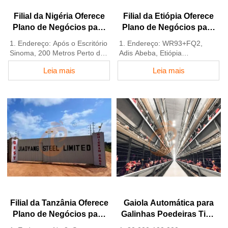
Filial da Nigéria Oferece
Filial da Etiópia Oferece
Plano de Negócios para
Plano de Negócios para
Avicultura, Fabrica
Fazenda Avícola, Fabrica
1. Endereço: Após o Escritório
1. Endereço: WR93+FQ2,
Equipamentos para
Equipamentos para
Sinoma, 200 Metros Perto do
Adis Abeba, Etiópia
Avicultura
Fazenda Avícola
Posto de Combustível Danco,
2. Estoque de gaiolas para
Leia mais
Leia mais
Rodovia Lagos/Ibadan,
aves e equipamentos para
Estado de Lagos, Nigéria
aviários à venda
2. Fábrica de equipamentos
3. Personalizado para aviários
para aviários e gaiolas para
etíopes
aves e estoque à venda
4. Qualidade e design
3. Personalizado para aviários
baseados no padrão europeu
nigerianos
5. Atendimento online 24
4. Qualidade e design
horas pelo WhatsApp NO.:
baseados no padrão europeu
+8618830120193, entre em
5. Atendimento online 24
contato para obter a lista de
horas Whatsapp NO.:
preços
+8618830120193
Filial da Tanzânia Oferece
Gaiola Automática para
Plano de Negócios para
Galinhas Poedeiras Tipo
Fazenda Avícola, Fabrica
H