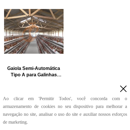
reduzir taxa de mortalidade
quente (revestimento típico ≥
para <3%
275 g/m²)
4. 1–2 técnicos podem lidar
4. Reduz amônia em ~ 35-
com 15.000–30.000 aves
40%
5. Recepção/WhatsApp NO.:
5. Recepção /WhatsApp NO. :
+8618830120193
+8618830120193
Gaiola Semi-Automática
Tipo A para Galinhas
Poedeiras
1. Ideal para 1.000 a 20.000

galinhas poedeiras por
galpão; sem ferrugem por 10
Ao clicar em 'Permitir Todos', você concorda com o
Leia mais
anos, sem deformação por 15
anos. 2. As galinhas vivem
armazenamento de cookies no seu dispositivo para melhorar a
confortavelmente, você pode
navegação no site, analisar o uso do site e auxiliar nossos esforços
criá-las com tranquilidade. 3.
de marketing.
Economize água, economize
TAIYU INDUSTRIAL GROUP CO., LTD
© 2022
dinheiro — eficiência que você