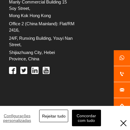
Manly Commercial Building 15
Soy Street,
M
ong Kok
Hong Kong
Office 2 (China Mainland): Flat/RM
2416,
24/F, Runxing Building, Youyi Nan
Street,
S
hijiazhuang City, Hebei

Province
, China



Configurações
Concordar
Rejeitar tudo
personalizadas
com tudo
