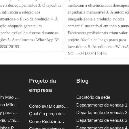
áveis dos equipamentos 3. O layout da
melhoram a eficiência com desempen
 influencia a seleção dos
engenharia mensurável 3. A automaç
amentos e o fluxo de produção 4. A
integrada apoia a produção avícola
lação adequada garante um
comercial sustentável em todo o mun
penho estável do sistema durante as
Fabricantes profissionais criam valor
ções 5. Atendimento / WhatsApp Nº:
projeto fiável e de longo prazo para
8830120193
investidores 5. Atendimento /Whats
NO. : +8618830120193
Projeto da
Blog
empresa
Solução Llave em Mão para Granja Avícola
Escritório da sede
Solução Chave na Mão para Frangos de Corte
Departamento de vendas 1
Como evitar custos
ocultos na cotação
Solução Turnkey para Granja de Galinhas Poedeiras
Departamento de vendas 2
Qual é o preço de
de gaiolas para
exportação do
aves? 6 alertas para
HK, China, Nigeria, Ethiopia, Tanzania Branch
Departamento de vendas 3
Como Reduzir o
sistema de gaiolas
compradores
Custo de
para aves? 5 fatores
Gaiola para Galinhas Poedeiras
Departamento de vendas 4
Como selecionar o