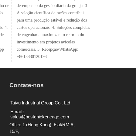
ho de
desempenho da gestão diária da granja. 3.
ão
A seleção científica de rações contribui
para uma produção estável e redução dos
do 4.
custos operacionais. 4. Soluções completas
 de
de engenharia maximizam o retorno do
investimento em projetos avícolas
App
comerciais. 5. Recepção/WhatsApp:
+8618830120193
Contate-nos
Taiyu Industrial Group Co,. Ltd
Email :
sales@bestchickencage.com
Office 1 (Hong Kong): Flat/RM A,
15/F,