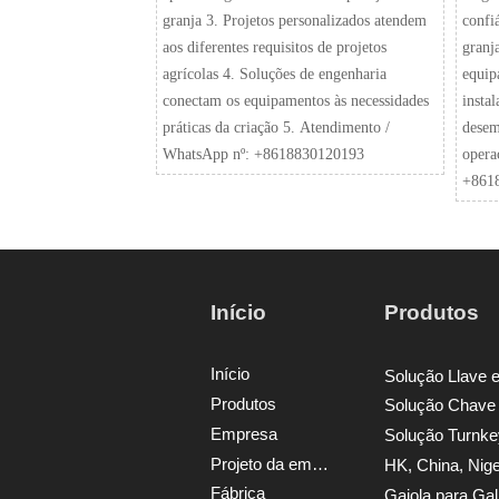
granja 3. Projetos personalizados atendem
confi
aos diferentes requisitos de projetos
granja
agrícolas 4. Soluções de engenharia
equip
conectam os equipamentos às necessidades
insta
práticas da criação 5. Atendimento /
desem
WhatsApp nº: +8618830120193
opera
+861
Início
Produtos
Início
Produtos
Empresa
Projeto da empresa
Fábrica