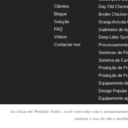
Clientes
Day Old Chick
Blogue
Broiler Chicke
Solução
FAQ
Galinheiro de A
Vídeos
Deep Litter Sy
Contactar-nos
Equipamento ag
Ao clicar em 'Permitir Todos', você concorda com o armazenament

analisar o uso do site e auxil