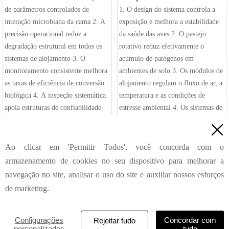
de parâmetros controlados de
1. O design do sistema controla a
interação microbiana da cama 2. A
exposição e melhora a estabilidade
precisão operacional reduz a
da saúde das aves 2. O pastejo
degradação estrutural em todos os
rotativo reduz efetivamente o
sistemas de alojamento 3. O
acúmulo de patógenos em
monitoramento consistente melhora
ambientes de solo 3. Os módulos de
as taxas de eficiência de conversão
alojamento regulam o fluxo de ar, a
biológica 4. A inspeção sistemática
temperatura e as condições de
apoia estruturas de confiabilidade
estresse ambiental 4. Os sistemas de
de produção de longo prazo 5.
monitoramento integrados

Reception /WhatsApp NO. :
permitem a detecção precoce dos
+8618830120193
riscos de doenças 5. Recepção
Ao clicar em 'Permitir Todos', você concorda com o
/WhatsApp NO. : +8618830120193
armazenamento de cookies no seu dispositivo para melhorar a
navegação no site, analisar o uso do site e auxiliar nossos esforços

de marketing.
TAIYU INDUSTRIAL GROUP CO., LTD
© 2022
Política de Privacidade
Configurações
Concordar com
Rejeitar tudo
personalizadas
tudo