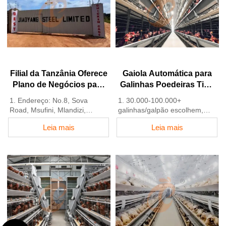
nigerianos
5. Atendimento online 24
4. Qualidade e design
horas pelo WhatsApp NO.:
baseados no padrão europeu
+8618830120193, entre em
5. Atendimento online 24
contato para obter a lista de
horas Whatsapp NO.:
preços
+8618830120193
Filial da Tanzânia Oferece
Gaiola Automática para
Plano de Negócios para
Galinhas Poedeiras Tipo
Fazenda Avícola, Fabrica
H
1. Endereço: No.8, Sova
1. 30.000-100.000+
Equipamentos para
Road, Msufini, Mlandizi,
galinhas/galpão escolhem,
Fazenda Avícola
Kibaha, Pwani, Tanzânia
Avicultores podem alcançar
Leia mais
Leia mais
2. Fábrica de equipamentos
uma taxa de postura de 96-
para aviários e gaiolas para
98%
aves e estoque à venda
2. Uma melhoria significativa
3. Personalizado para aviários
em relação aos 85-90%
na Tanzânia
normalmente vistos em
4. Qualidade e design
sistemas manuais
baseados no padrão europeu
3. Um aviário típico pode
5. Atendimento online 24
esperar uma redução de 30-
horas Whatsapp NO. :
40% nos custos de mão de
+8618830120193
obra devido à automação
4. Cada linha de alimentação