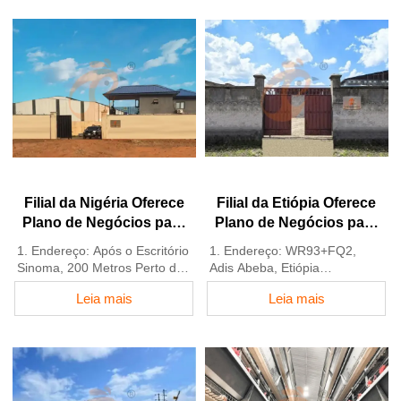
personalizada para aviários
2. Fábrica de equipamentos
locais
para aviários e gaiolas para
4. Estoque de gaiolas para
aves e estoque à venda
aves e equipamentos para
3. Personalizado para aviários
aviários à venda
locais
5. Atendimento online 24
4. Qualidade e design
horas por dia Whatsapp NO. :
baseados no padrão europeu
+8618830120193，contate-
5. Atendimento online 24
nos para obter informações
horas por dia no Whatsapp
completas
NO.: +8618830120193
Filial da Nigéria Oferece
Filial da Etiópia Oferece
Plano de Negócios para
Plano de Negócios para
Avicultura, Fabrica
Fazenda Avícola, Fabrica
1. Endereço: Após o Escritório
1. Endereço: WR93+FQ2,
Equipamentos para
Equipamentos para
Sinoma, 200 Metros Perto do
Adis Abeba, Etiópia
Avicultura
Fazenda Avícola
Posto de Combustível Danco,
2. Estoque de gaiolas para
Leia mais
Leia mais
Rodovia Lagos/Ibadan,
aves e equipamentos para
Estado de Lagos, Nigéria
aviários à venda
2. Fábrica de equipamentos
3. Personalizado para aviários
para aviários e gaiolas para
etíopes
aves e estoque à venda
4. Qualidade e design
3. Personalizado para aviários
baseados no padrão europeu