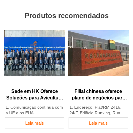
Produtos recomendados
Sede em HK Oferece
Filial chinesa oferece
Soluções para Avicultura
plano de negócios para
em Conformidade com
avicultura e fabrica
1. Comunicação contínua com
1. Endereço: Flat/RM 2416,
Padrões da UE, Fabrica
equipamentos para
a UE e os EUA
24/F, Edifício Runxing, Rua
Equipamentos para
avicultura
2. Filiais e fábricas na China,
Youyi Nan, Cidade de
Leia mais
Leia mais
Avicultura
Nigéria, Etiópia e Tanzânia
Shijiazhuang, Província de
3. A qualidade dos produtos é
Hebei, China