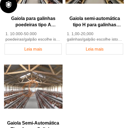

fornece ração eficientemente
para cerca de 100.000
galinhas a cada 30 minutos
Gaiola para galinhas
Gaiola semi-automática
5. Número de Recepção
poedeiras tipo A
tipo H para galinhas
/WhatsApp: +8618830120193
totalmente automática
poedeiras
1. 10.000-50.000
1. 1,00-20,000
poedeiras/galpão escolhe isso
galinhas/galpão escolhe isto
2. Coleta de ovos mais limpa
2. Bebedouros de bico com
Leia mais
Leia mais
reduz quebra em 0,5%
fluxo de 30-60 ML/min
3. Higiene melhorada ajuda a
3. Galvanização por imersão a
reduzir taxa de mortalidade
quente (revestimento típico ≥
para <3%
275 g/m²)
4. 1–2 técnicos podem lidar
4. Reduz amônia em ~ 35-
com 15.000–30.000 aves
40%
5. Recepção/WhatsApp NO.:
5. Recepção /WhatsApp NO. :
+8618830120193
+8618830120193
Gaiola Semi-Automática